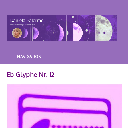
Zum
Inhalt
Astrologie-
springen
Beratung-
Daniela-
Palermo
NAVIGATION
Eb Glyphe Nr. 12