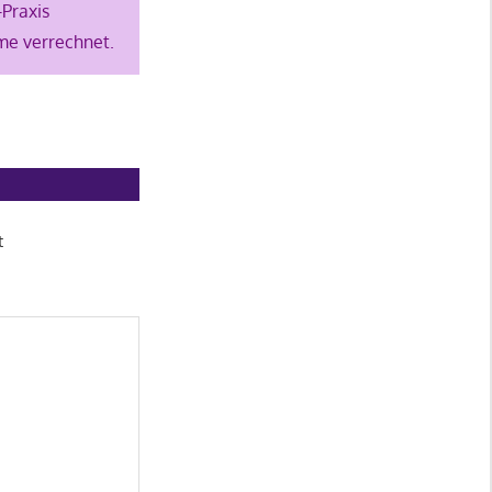
-Praxis
me verrechnet.
t