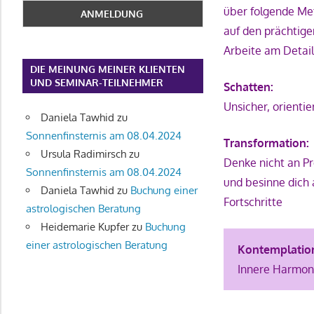
über folgende Me
auf den prächtig
Arbeite am Detail
DIE MEINUNG MEINER KLIENTEN
UND SEMINAR-TEILNEHMER
Schatten:
Unsicher, orienti
Daniela Tawhid
zu
Sonnenfinsternis am 08.04.2024
Transformation:
Ursula Radimirsch
zu
Denke nicht an P
Sonnenfinsternis am 08.04.2024
und besinne dich 
Daniela Tawhid
zu
Buchung einer
Fortschritte
astrologischen Beratung
Heidemarie Kupfer
zu
Buchung
einer astrologischen Beratung
Kontemplatio
Innere Harmoni