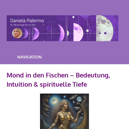
Zum
Inhalt
Astrologie-
springen
Beratung-
Daniela-
Palermo
NAVIGATION
Mond in den Fischen – Bedeutung,
Intuition & spirituelle Tiefe