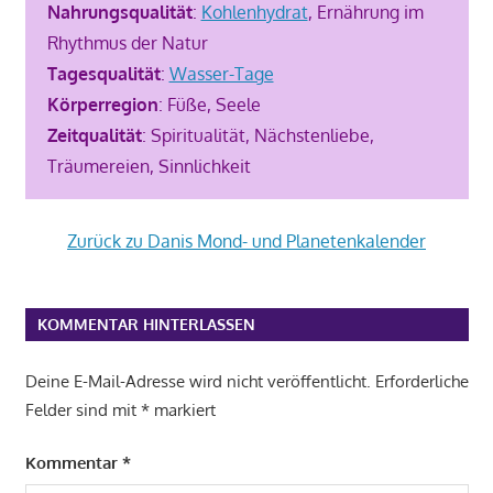
Nahrungsqualität
:
Kohlenhydrat
, Ernährung im
Rhythmus der Natur
Tagesqualität
:
Wasser-Tage
Körperregion
: Füße, Seele
Zeitqualität
: Spiritualität, Nächstenliebe,
Träumereien, Sinnlichkeit
Zurück zu Danis Mond- und Planetenkalender
FISCHEMOND
KOMMENTAR HINTERLASSEN
MOND
IN DEN
FISCHEN
Deine E-Mail-Adresse wird nicht veröffentlicht.
Erforderliche
MONDKALENDER
Felder sind mit
*
markiert
Kommentar
*