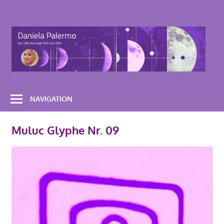
Zum
Inhalt
Astrologie-
springen
Beratung-
Daniela-
Palermo
NAVIGATION
Muluc Glyphe Nr. 09